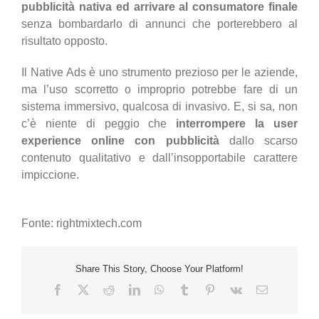
pubblicità nativa ed arrivare al consumatore finale
senza bombardarlo di annunci che porterebbero al
risultato opposto.
Il Native Ads è uno strumento prezioso per le aziende,
ma l’uso scorretto o improprio potrebbe fare di un
sistema immersivo, qualcosa di invasivo. E, si sa, non
c’è niente di peggio che
interrompere la user
experience online con pubblicità
dallo scarso
contenuto qualitativo e dall’insopportabile carattere
impiccione.
Fonte: rightmixtech.com
Share This Story, Choose Your Platform!
Facebook
X
Reddit
LinkedIn
WhatsApp
Tumblr
Pinterest
Vk
Email