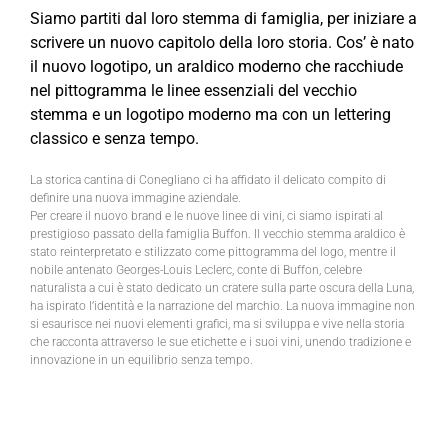
Siamo partiti dal loro stemma di famiglia, per iniziare a
scrivere un nuovo capitolo della loro storia. Cos’ è nato
il nuovo logotipo, un araldico moderno che racchiude
nel pittogramma le linee essenziali del vecchio
stemma e un logotipo moderno ma con un lettering
classico e senza tempo.
La storica cantina di Conegliano ci ha affidato il delicato compito di
definire una nuova immagine aziendale.
Per creare il nuovo brand e le nuove linee di vini, ci siamo ispirati al
prestigioso passato della famiglia Buffon. Il vecchio stemma araldico è
stato reinterpretato e stilizzato come pittogramma del logo, mentre il
nobile antenato Georges-Louis Leclerc, conte di Buffon, celebre
naturalista a cui è stato dedicato un cratere sulla parte oscura della Luna,
ha ispirato l’identità e la narrazione del marchio. La nuova immagine non
si esaurisce nei nuovi elementi grafici, ma si sviluppa e vive nella storia
che racconta attraverso le sue etichette e i suoi vini, unendo tradizione e
innovazione in un equilibrio senza tempo.