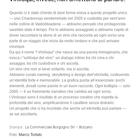
Quando ci è stato chiesto di dare forma visiva a questo progetto unico
— uno Chardonnay vendemmiato nel 2005 e custodito per vent’anni
nelle colline di Valdobbiadene — abbiamo pensato che protagonista
sarebbe stato il tempo. Poi lo abbiamo assaggiato e abbiamo capito di
dover raccontare la storia di un vino che racconta ad ogni sorso una
parte di un viaggio che inizia da molto lontano e che può arrivare
ovunque.
Da qui il nome “I Viniloqui” che nasce da una parola immaginaria, che
evoca i “soliloqui del vino”: un dialogo intimo tra chi crea e chi
assaggia, tra chi custodisce e chi ascolta.
Un vino che non si beve soltanto, ma si ascolta.
Abbiamo curato naming, storytelling e design dell’etichetta, costruendo
un’identità forte e memorabile. La grafica punta all’essenziale: pochi
elementi, dosati come parole in un buon racconto. Ogni bottiglia — solo
2005 — è un frammento narrativo che cambia ad ogni sorso.
I Viniloqui sono il risultato di un processo creativo che rispetta la
profondità del vino, amplificandone il carattere senza distrarlo.
Un progetto che ci ha ricordato che anche un’etichetta può parlare —
se sai ascoltarla.
Stampa :
La Commerciale Borgogno Srl – Bolzano
Foto:
Marco Tortato