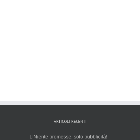
Italiana Internet of Things è la prima associazione
di categoria che si occupa di IoT in Italia. Abbiamo
studiato e creato il logo usando un gioco di parole
tra Italia e Internet of Things e l'abbiamo
accompagnato con l'immagine dell'Italia connessa,
obiettivo primario dell'associazione. Il sito web, [...]
LEARN MORE
VIEW PROJECT
ARTICOLI RECENTI
Niente promesse, solo pubblicità!