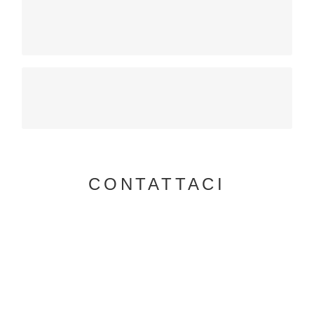
FIORI DELLE DOLOMITI
Cosmesi Naturale
LUNARDELLI
tende da sole
CONTATTACI