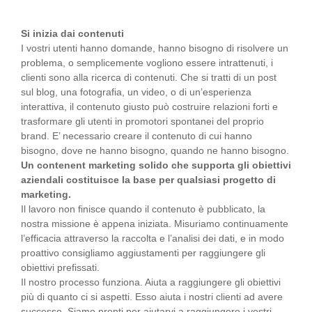
Si inizia dai contenuti
I vostri utenti hanno domande, hanno bisogno di risolvere un
problema, o semplicemente vogliono essere intrattenuti, i
clienti sono alla ricerca di contenuti. Che si tratti di un post
sul blog, una fotografia, un video, o di un’esperienza
interattiva, il contenuto giusto può costruire relazioni forti e
trasformare gli utenti in promotori spontanei del proprio
brand. E’ necessario creare il contenuto di cui hanno
bisogno, dove ne hanno bisogno, quando ne hanno bisogno.
Un contenent marketing solido che supporta gli obiettivi
aziendali costituisce la base per qualsiasi progetto di
marketing.
Il lavoro non finisce quando il contenuto è pubblicato, la
nostra missione è appena iniziata. Misuriamo continuamente
l’efficacia attraverso la raccolta e l’analisi dei dati, e in modo
proattivo consigliamo aggiustamenti per raggiungere gli
obiettivi prefissati.
Il nostro processo funziona. Aiuta a raggiungere gli obiettivi
più di quanto ci si aspetti. Esso aiuta i nostri clienti ad avere
successo. Siamo pronti per aiutarvi a raggiungere i vostri